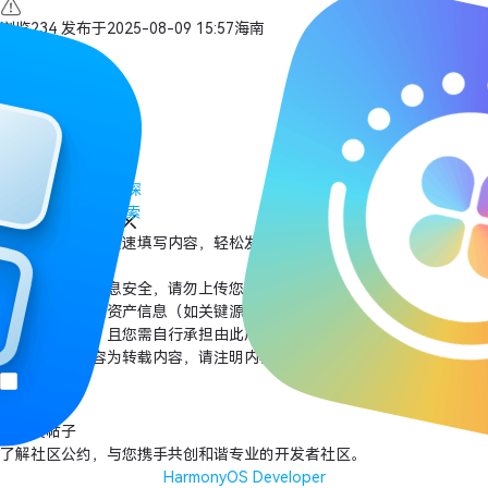
浏览
234
发布于
2025-08-09 15:57
海南
全部评论
最多点赞
最新发布
最早发布
写回答
探
索
新增插入模板功能
一键使用模板，快速填写内容，轻松发帖～
知道了
为了保障您的信息安全，请勿上传您的敏感个人信息（如您的密码等信
息）和您的敏感资产信息（如关键源代码、签名私钥、调试安装包、业务
日志等信息），且您需自行承担由此产生的信息泄露等安全风险。
如您发布的内容为转载内容，请注明内容来源。
匿名回复
发表
我要发帖子
了解
社区公约
，与您携手共创和谐专业的开发者社区。
HarmonyOS Developer