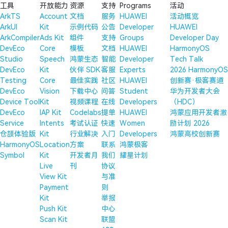
工具
开放能力
资源
支持
Programs
活动
ArkTS
Account
文档
服务
HUAWEI
活动概览
ArkUI
Kit
示例代码
公告
Developer
HUAWEI
ArkCompiler
Ads Kit
组件
支持
Groups
Developer Day
DevEco
Core
模板
文档
HUAWEI
HarmonyOS
Studio
Speech
鸿蒙生态
智能
Developer
Tech Talk
DevEco
Kit
伙伴 SDK
客服
Experts
2026 HarmonyOS
Testing
Core
最佳实践
社区
HUAWEI
创新赛·极客赛道
DevEco
Vision
下载中心
问答
Student
华为开发者大会
Device Tool
Kit
视频课程
在线
Developers
（HDC）
DevEco
IAP Kit
Codelabs
提单
HUAWEI
鸿蒙应用开发者激
Service
Intents
考试认证
快速
Women
励计划 2026
仓颉体验版
Kit
行业解决
入门
Developers
鸿蒙高校创新赛
HarmonyOS
Location
方案
联系
鸿蒙极客
Symbol
Kit
开发者月
我们
耀星计划
Live
刊
协议
View Kit
与准
Payment
则
Kit
举报
Push Kit
中心
Scan Kit
联盟