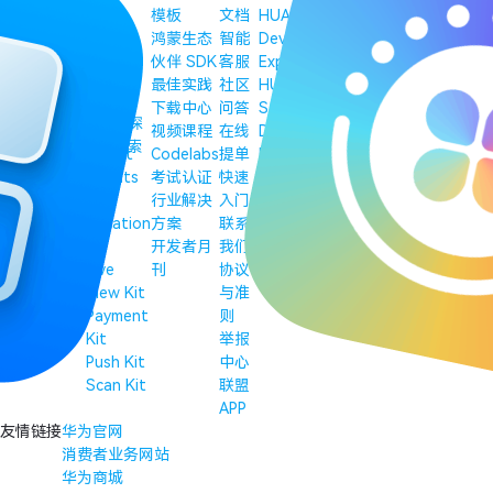
DevEco
Core
模板
文档
HUAWEI
HarmonyOS
Studio
Speech
鸿蒙生态
智能
Developer
Tech Talk
DevEco
Kit
伙伴 SDK
客服
Experts
2026 HarmonyOS
Testing
Core
最佳实践
社区
HUAWEI
创新赛·极客赛道
DevEco
Vision
下载中心
问答
Student
华为开发者大会
探
Device Tool
Kit
视频课程
在线
Developers
（HDC）
索
DevEco
IAP Kit
Codelabs
提单
HUAWEI
鸿蒙应用开发者激
Service
Intents
考试认证
快速
Women
励计划 2026
仓颉体验版
Kit
行业解决
入门
Developers
鸿蒙高校创新赛
HarmonyOS
Location
方案
联系
鸿蒙极客
Symbol
Kit
开发者月
我们
耀星计划
Live
刊
协议
View Kit
与准
Payment
则
Kit
举报
Push Kit
中心
Scan Kit
联盟
APP
友情链接
华为官网
消费者业务网站
华为商城