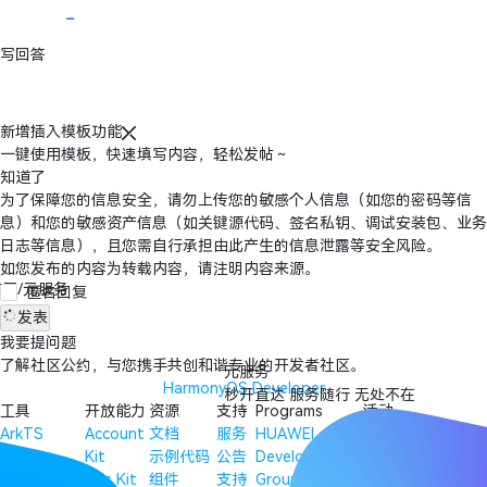
写回答
新增插入模板功能
一键使用模板，快速填写内容，轻松发帖～
知道了
为了保障您的信息安全，请勿上传您的敏感个人信息（如您的密码等信
息）和您的敏感资产信息（如关键源代码、签名私钥、调试安装包、业务
日志等信息），且您需自行承担由此产生的信息泄露等安全风险。
如您发布的内容为转载内容，请注明内容来源。
用/元服务
匿名回复
发表
我要提问题
了解
社区公约
，与您携手共创和谐专业的开发者社区。
元服务
HarmonyOS Developer
秒开直达 服务随行 无处不在
工具
开放能力
资源
支持
Programs
活动
ArkTS
Account
文档
服务
HUAWEI
活动概览
ArkUI
Kit
示例代码
公告
Developer
HUAWEI
ArkCompiler
Ads Kit
组件
支持
Groups
Developer Day