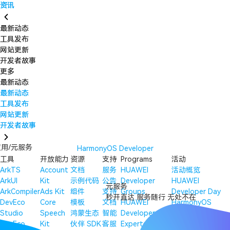
资讯
资讯
最新动态
最新动态
工具发布
工具发布
网站更新
网站更新
开发者故事
开发者故事
更多
更多
最新动态
最新动态
最新动态
最新动态
工具发布
工具发布
网站更新
网站更新
开发者故事
开发者故事
用/元服务
HarmonyOS Developer
工具
开放能力
资源
支持
Programs
活动
ArkTS
Account
文档
服务
HUAWEI
活动概览
ArkUI
Kit
示例代码
公告
Developer
HUAWEI
元服务
ArkCompiler
Ads Kit
组件
支持
Groups
Developer Day
秒开直达 服务随行 无处不在
DevEco
Core
模板
文档
HUAWEI
HarmonyOS
Studio
Speech
鸿蒙生态
智能
Developer
Tech Talk
DevEco
Kit
伙伴 SDK
客服
Experts
2026 HarmonyOS