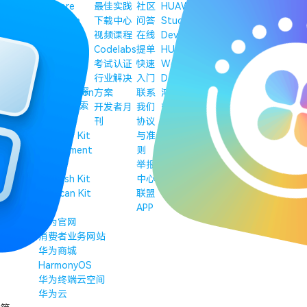
Testing
Core
最佳实践
社区
HUAWEI
创新赛·极客赛道
DevEco
Vision
下载中心
问答
Student
华为开发者大会
Device Tool
Kit
视频课程
在线
Developers
（HDC）
DevEco
IAP Kit
Codelabs
提单
HUAWEI
鸿蒙应用开发者激
Service
Intents
考试认证
快速
Women
励计划 2026
仓颉体验版
Kit
行业解决
入门
Developers
鸿蒙高校创新赛
探
HarmonyOS
Location
方案
联系
鸿蒙极客
索
Symbol
Kit
开发者月
我们
耀星计划
Live
刊
协议
View Kit
与准
Payment
则
Kit
举报
Push Kit
中心
Scan Kit
联盟
APP
友情链接
华为官网
消费者业务网站
华为商城
HarmonyOS
华为终端云空间
华为云