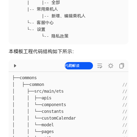
      |     |-- 全部

      |-- 常用乘机人

            |-- 新增、编辑乘机人

      └-- 客服中心

      └-- 设置

本模板工程代码结构如下所示：
├──commons

│   ├──common                                
// 公
│     ├──src/main/ets                        
// 基
│     │  ├──apis                             
// 
│     │  └──components                       
// 公
│     │  └──constants                        
// 公
│     │  └──customCalendar                   
// 
│     │  └──model                            
// 数
│     │  └──pages                            
// 共