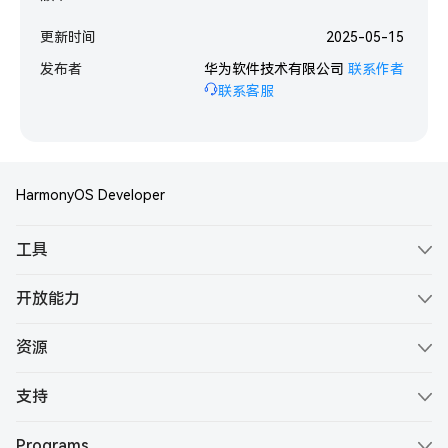
更新时间
2025-05-15
发布者
华为软件技术有限公司
联系作者
联系客服
HarmonyOS Developer
工具
ArkTS
开放能力
ArkUI
Account Kit
资源
ArkCompiler
Ads Kit
文档
DevEco Studio
支持
Core Speech Kit
示例代码
服务公告
DevEco Testing
Core Vision Kit
Programs