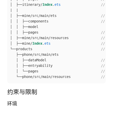
│  ├──itinerary/
Index
.
ets
// 对
|  |

│  ├──mine/src/main/ets                      
// 
│  │  ├──components                          
// 组
│  │  ├──model

│  │  ├──pages                               
// 我
│  ├──mine/src/main/resources                
// 资
│  ├──mine/
Index
.
ets
// 对
└──products                                  
// 产
   ├──phone/src/main/ets

   │  ├──dataModel                           
// i
   │  ├──entryability                        
// 
   │  └──pages                               
// a
   └──phone/src/main/resources               
// 资
约束与限制
环境