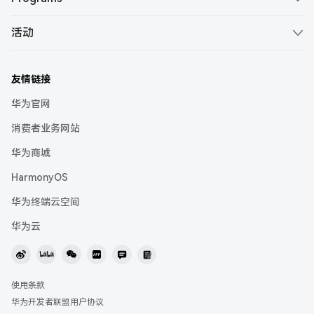
最佳实践
支持文档
DevEco Device Tool
HUAWEI Developer Groups
IAP Kit
下载中心
活动
智能客服
DevEco Service
HUAWEI Developer Experts
Intents Kit
活动概览
视频课程
社区问答
仓颉
HUAWEI Student Developers
Location Kit
友情链接
HUAWEI Developer Day
Codelabs
在线提单
HarmonyOS Symbol
HUAWEI Women Developers
Live View Kit
华为官网
HarmonyOS Tech Talk
考试认证
快速入门
耀星计划
Payment Kit
消费者业务网站
2026 HarmonyOS 创新赛·极客赛道
行业解决方案
联系我们
Push Kit
华为商城
华为开发者大会（HDC）
开发者月刊
协议与准则
HarmonyOS
Scan Kit
鸿蒙应用开发者激励计划 2026
举报中心
华为终端云空间
鸿蒙高校创新赛
联盟APP
华为云
使用条款
华为开发者联盟用户协议