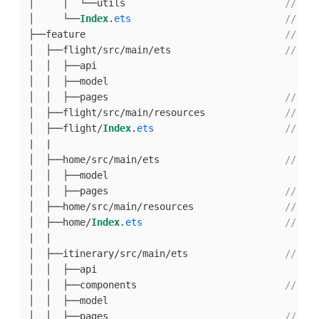
│     │  └──utils                            
// 公
│     └──
Index
.
ets
// 对
├──feature                                   
// 基
│  ├──flight/src/main/ets                    
// 
│  │  ├──api      

│  │  ├──model    

│  │  ├──pages                               
// 航
│  ├──flight/src/main/resources              
// 资
│  ├──flight/
Index
.
ets
// 对
|  |

│  ├──home/src/main/ets                      
// 首
│  │  ├──model    

│  │  ├──pages                               
// 首
│  ├──home/src/main/resources                
// 资
│  ├──home/
Index
.
ets
// 对
|  |

│  ├──itinerary/src/main/ets                 
// 行
│  │  ├──api      

│  │  ├──components                          
// 组
│  │  ├──model

│  │  ├──pages                               
// 行