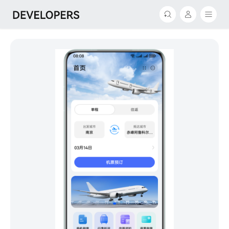
返回
返回
探索
我的
设计
Hello，
欢迎来到开发者联盟
开发
分发
买家中心
推广与变现
个人中心
生态合作
我的学堂
支持
我的收藏
我的活动
文档