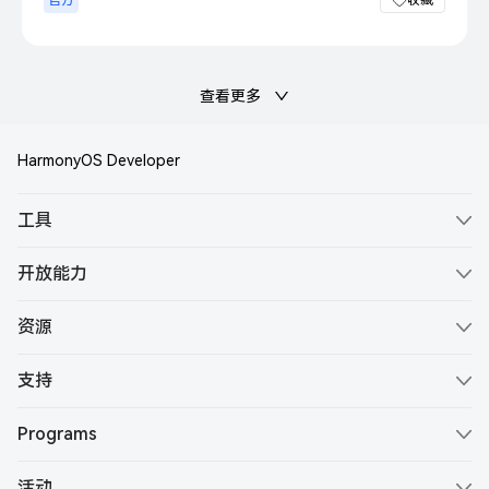
官方
收藏
查看更多
HarmonyOS Developer
工具
ArkTS
开放能力
ArkUI
Account Kit
资源
ArkCompiler
Ads Kit
文档
DevEco Studio
支持
Core Speech Kit
示例代码
服务公告
DevEco Testing
Core Vision Kit
Programs
最佳实践
支持文档
DevEco Device Tool
HUAWEI Developer Groups
IAP Kit
下载中心
活动