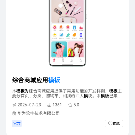
综合商城应用
模
板
本
模
板
为
综合商城应用提供了常用功能的开发样例，
模
板
主
要分首页、分类、购物车、和我的四大
模
块。本
模
板
已集成
华
为
账号、通话、
华
为
支付等服务，只需做少量配置和定制
2026-07-23
1361
5.0
即可快速实现
华
为
账号的登录、一键拨打服务电话、商品购
买等功能。
华为软件技术有限公司
官方
收藏