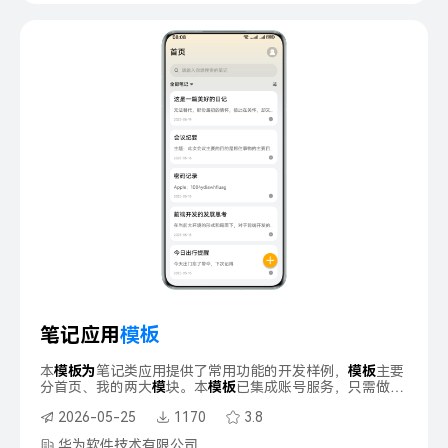
笔记应用
模
板
本
模
板
为
笔记类应用提供了常用功能的开发样例，
模
板
主要
分首页、我的两大
模
块。本
模
板
已集成账号服务，只需做少
量配置和定制即可快速实现
华
为
账号一键登录。
2026-05-25
1170
3.8
华为软件技术有限公司