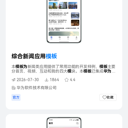
综合新闻应用
模
板
本
模
板
为
新闻类应用提供了常用功能的开发样例，
模
板
主要
分首页、视频、互动和我的四大
模
块。本
模
板
已集成
华
为
账
号、推送、预加载、广告、朗读、无障碍屏幕朗读、适老
2026-07-30
1864
4.4
化、深色
模
式、微信登录分享等服务，适配平
板
一多布局、
视频悬停态播放，支持不同设备间同步新闻浏览进度，提供
华为软件技术有限公司
首页新闻动态布局能力，只需做少量配置和定制即可快速实
现
华
为
账号的登录、新闻阅读等功能。
官方
收藏