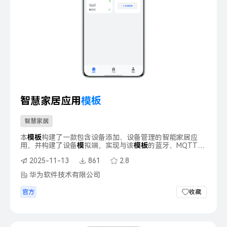
智慧家居应用
模
板
智慧家居
本
模
板
构建了一款包含设备添加、设备管理的智能家居应
用，并构建了设备
模
拟端，实现与该
模
板
的蓝牙、MQTT交
互，从而整体功能的闭环展示。
模
板
主要分首页、产品和我
2025-11-13
861
2.8
的三大
模
块。
华为软件技术有限公司
官方
收藏