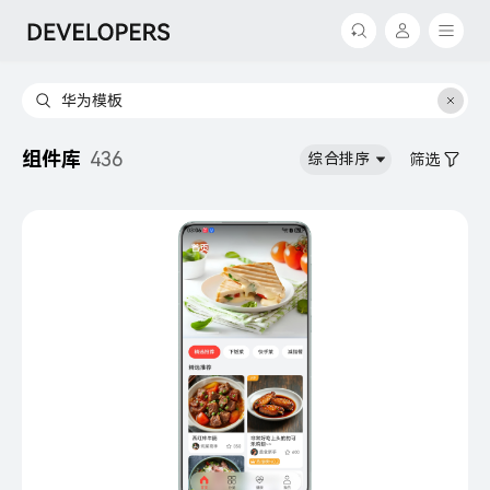
返回
返回
探索
我的
设计
组件库
436
Hello，
综合排序
筛选
欢迎来到开发者联盟
开发
分发
买家中心
推广与变现
个人中心
生态合作
我的学堂
支持
我的收藏
我的活动
文档