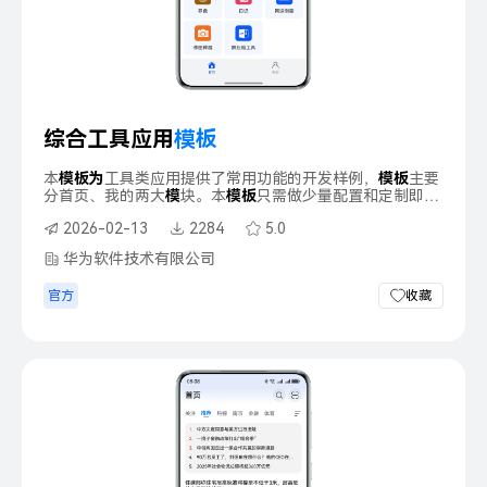
综合工具应用
模
板
本
模
板
为
工具类应用提供了常用功能的开发样例，
模
板
主要
分首页、我的两大
模
块。本
模
板
只需做少量配置和定制即可
快速实现数字计算、日期查询、空调遥控、个税计算等功
2026-02-13
2284
5.0
能。
华为软件技术有限公司
官方
收藏