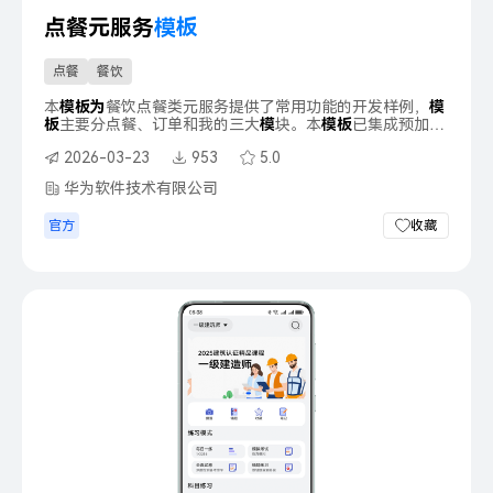
点餐元服务
模
板
点餐
餐饮
本
模
板
为
餐饮点餐类元服务提供了常用功能的开发样例，
模
板
主要分点餐、订单和我的三大
模
块。本
模
板
已集成预加
载、
华
为
账号、地图、
华
为
支付、通话等服务，只需做少量
2026-03-23
953
5.0
配置和定制即可快速实现页面的快速加载、
华
为
账号的登
录、商家位置定位导航、购买餐饮和联系商家等功能。
华为软件技术有限公司
官方
收藏