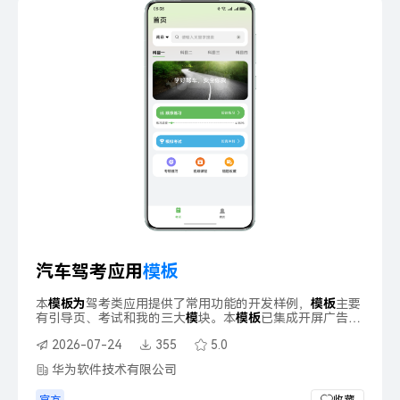
汽车驾考应用
模
板
本
模
板
为
驾考类应用提供了常用功能的开发样例，
模
板
主要
有引导页、考试和我的三大
模
块。本
模
板
已集成开屏广告、
分享、应用内支付、开通会员、推送、
华
为
账号、定位服
2026-07-24
355
5.0
务，只需做少量配置和定制即可快速实现
华
为
账号一键登
录、定位、城市选择等功能。
华为软件技术有限公司