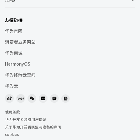
智能客服
DevEco Service
HUAWEI Developer Experts
Intents Kit
活动概览
视频课程
社区问答
仓颉
HUAWEI Student Developers
Location Kit
友情链接
HUAWEI Developer Day
Codelabs
在线提单
HarmonyOS Symbol
HUAWEI Women Developers
Live View Kit
华为官网
HarmonyOS Tech Talk
考试认证
快速入门
耀星计划
Payment Kit
消费者业务网站
2026 HarmonyOS 创新赛·极客赛道
行业解决方案
联系我们
Push Kit
华为商城
华为开发者大会（HDC）
开发者月刊
协议与准则
HarmonyOS
Scan Kit
鸿蒙应用开发者激励计划 2026
举报中心
华为终端云空间
鸿蒙高校创新赛
联盟APP
华为云
使用条款
华为开发者联盟用户协议
关于华为开发者联盟与隐私的声明
cookies