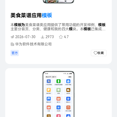
我的工单
下载 App
美食菜谱应用
模
板
立即登录
本
模
板
为
美食菜谱类应用提供了常用功能的开发样例，
模
板
主要分首页、分类、健康和我的四大
模
块。本
模
板
已集成
华
为
账号服务，只需做少量配置和定制即可快速实现
华
为
账号
2026-07-30
2973
4.7
的登录等功能。
华为软件技术有限公司
官方
收藏