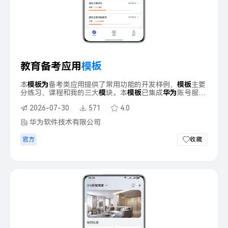
教育备考应用
模
板
本
模
板
为
备考类应用提供了常用功能的开发样例，
模
板
主要
分练习、课程和我的三大
模
块。本
模
板
已集成
华
为
账号服
务，只需做少量配置和定制即可快速实现
华
为
账号的登录等
2026-07-30
571
4.0
功能。
华为软件技术有限公司
官方
收藏