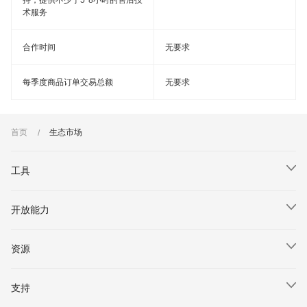
持，提供不少于5*8小时的售后技
术服务
合作时间
无要求
每季度商品订单交易总额
无要求
首页
生态市场
工具
ArkTS
开放能力
ArkUI
Account Kit
ArkCompiler
资源
Ads Kit
DevEco Studio
文档
Core Speech Kit
支持
DevEco Testing
示例代码