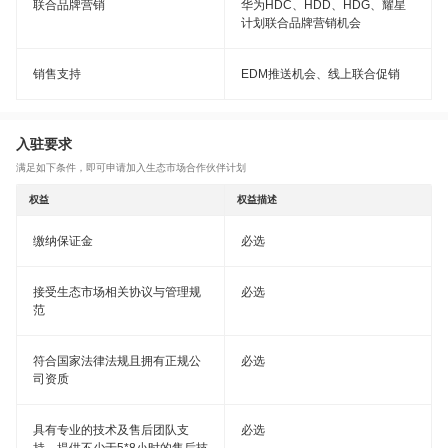
联合品牌营销
华为HDC、HDD、HDG、耀星
计划联合品牌营销机会
销售支持
EDM推送机会、线上联合促销
入驻要求
满足如下条件，即可申请加入生态市场合作伙伴计划
权益
权益描述
缴纳保证金
必选
接受生态市场相关协议与管理规
必选
范
符合国家法律法规且拥有正规公
必选
司资质
具有专业的技术及售后团队支
必选