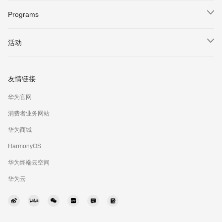
Core Vision Kit
服务公告
DevEco Device Tool
最佳实践
Programs
IAP Kit
支持文档
DevEco Service
下载中心
HUAWEI Developer Groups
Intents Kit
智能客服
活动
仓颉
视频课程
HUAWEI Developer Experts
Location Kit
社区问答
活动概览
HarmonyOS Symbol
Codelabs
HUAWEI Student Developers
Live View Kit
在线提单
友情链接
HUAWEI Developer Day
考试认证
HUAWEI Women Developers
Payment Kit
快速入门
华为官网
HarmonyOS Tech Talk
行业解决方案
耀星计划
Push Kit
消费者业务网站
联系我们
2026 HarmonyOS 创新赛·极客赛道
开发者月刊
华为商城
Scan Kit
协议与准则
华为开发者大会（HDC）
HarmonyOS
举报中心
鸿蒙应用开发者激励计划 2026
华为终端云空间
联盟APP
鸿蒙高校创新赛
华为云