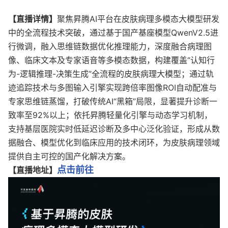
【直播详情】
AI
聚焦昇腾
平台在皮肤病理多模态大模型研发
QwenV2.5
中的全流程技术突破，通过基于国产基座模型
进
行微调，融入思维链数据优化推理能力，深度融合病理图
“
像、临床文本及专家语音等多模态数据，构建覆盖
认知行
-
-
”
为
逻辑推理
决策生成
全流程的皮肤病理大模型；通过轨
ROI
迹追踪技术与多图输入引擎实现跨倍率图像
自动配准与
AI“
”
专家思维链蒸馏，打破传统
黑箱
局限，显著提升诊断一
92%
致率至
以上；依托昇腾轻量化引擎与动态学习机制，
支持基层医院实时低延迟诊断及多中心泛化验证，形成从数
据融合、模型优化到临床应用的技术闭环，为皮肤病理领域
提供自主可控的国产化解决方案。
点击前往
【直播地址】